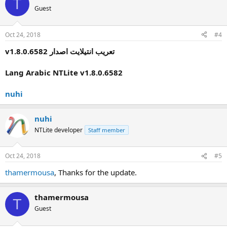
T
t
Guest
i
o
n
Oct 24, 2018
#4
s
:
v1.8.0.6582
تعريب انتيلايت اصدار
Lang Arabic NTLite v1.8.0.6582
nuhi
nuhi
NTLite developer
Staff member
Oct 24, 2018
#5
thamermousa
, Thanks for the update.
thamermousa
T
Guest