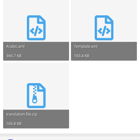
Arabic.xml
Template.xml
366.7 KB
163.4 KB
translation file.zip
166.8 KB