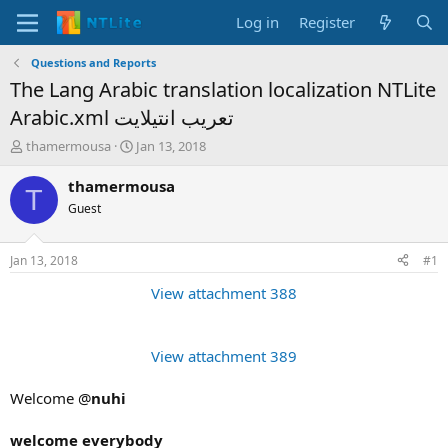
Log in
Register
Questions and Reports
The Lang Arabic translation localization NTLite
Arabic.xml تعريب انتيلايت
T
S
thamermousa
Jan 13, 2018
h
t
r
a
thamermousa
T
e
r
Guest
a
t
d
d
s
a
Jan 13, 2018
#1
t
t
a
e
View attachment 388
r
t
e
View attachment 389
r
Welcome @
nuhi
welcome everybody