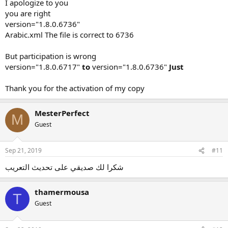
I apologize to you
you are right
version="1.8.0.6736"
Arabic.xml The file is correct to 6736
But participation is wrong
version="1.8.0.6717"
to
version="1.8.0.6736"
Just
Thank you for the activation of my copy
MesterPerfect
M
Guest
Sep 21, 2019
#11
شكرا لك صديقي على تحديث التعريب
thamermousa
T
Guest