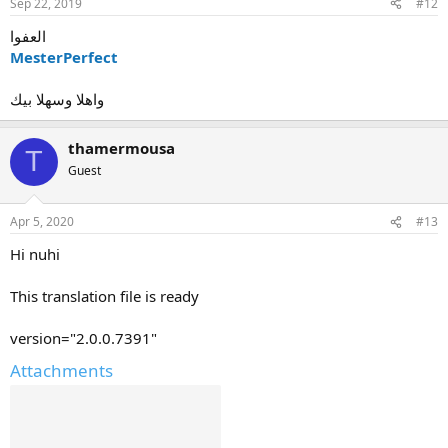
Sep 22, 2019
#12
العفوا
MesterPerfect
واهلا وسهلا بيك
thamermousa
T
Guest
Apr 5, 2020
#13
Hi nuhi
This translation file is ready
version="2.0.0.7391"
Attachments