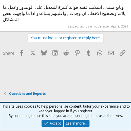
وتابع منتدى انتيلايت ففيه فوائد كثيرة للتعديل على الويندوز وعمل ما
يلائم وتصحيح الاخطاء ان وجدت , واغلبتهم يساعدو اذا ما واجهت بعض
المشاكل
Last edited by a moderator:
Apr 9, 2021
You must log in or register to reply here.
Facebook
X
Bluesky
LinkedIn
Reddit
Pinterest
Tumblr
WhatsApp
Email
Li
Share:
Questions and Reports
This site uses cookies to help personalise content, tailor your experience and to
keep you logged in if you register.
Contact us
Terms and rules
Privacy policy
Help
Home
R
By continuing to use this site, you are consenting to our use of cookies.
S
S
Accept
Learn more…
®
Community platform by XenForo
© 2010-2026 XenForo Ltd.