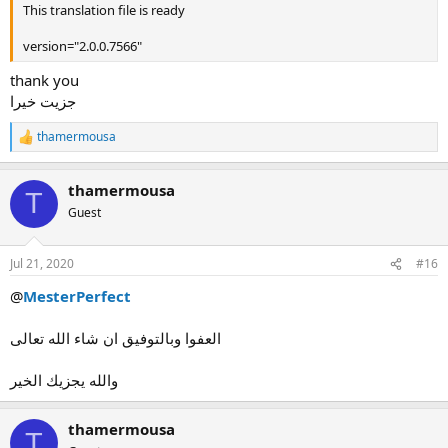
This translation file is ready
version="2.0.0.7566"
thank you
جزيت خيرا
thamermousa
R
e
a
thamermousa
c
T
t
Guest
i
o
n
Jul 21, 2020
#16
s
:
@
MesterPerfect
العفوا وبالتوفيق ان شاء الله تعالى
والله يجزيك الخير
thamermousa
T