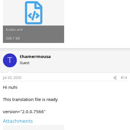
Arabic.xml
348.7 KB
thamermousa
T
Guest
Jul 20, 2020
#14
Hi nuhi
This translation file is ready
version="2.0.0.7566"
Attachments