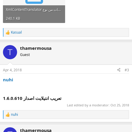
XmlContentTranslator لترجمة بعض الملفات من نوع Xml.7z
240.1 KB
Kasual
R
e
a
thamermousa
c
T
t
Guest
i
o
n
Apr 4, 2018
#3
s
:
nuhi
1.6.0.610
تعريب انتيلايت اصدار
Last edited by a moderator:
Oct 25, 2018
nuhi
R
e
a
thamermousa
c