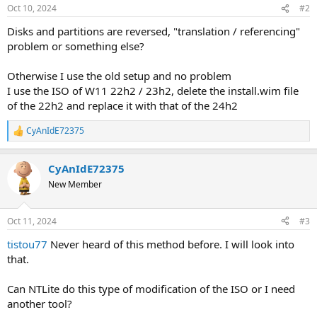
Oct 10, 2024
#2
Disks and partitions are reversed, "translation / referencing"
problem or something else?
Otherwise I use the old setup and no problem
I use the ISO of W11 22h2 / 23h2, delete the install.wim file
of the 22h2 and replace it with that of the 24h2
CyAnIdE72375
R
e
a
CyAnIdE72375
c
t
New Member
i
o
n
Oct 11, 2024
#3
s
:
tistou77
Never heard of this method before. I will look into
that.
Can NTLite do this type of modification of the ISO or I need
another tool?