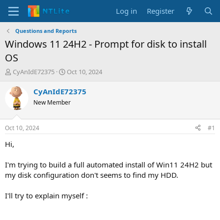
Log in
Register
Questions and Reports
Windows 11 24H2 - Prompt for disk to install
OS
T
S
CyAnIdE72375
Oct 10, 2024
h
t
r
a
CyAnIdE72375
e
r
New Member
a
t
d
d
s
a
Oct 10, 2024
#1
t
t
a
e
Hi,
r
t
I'm trying to build a full automated install of Win11 24H2 but
e
my disk configuration don't seems to find my HDD.
r
I'll try to explain myself :