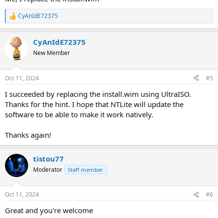
CyAnIdE72375
R
e
a
CyAnIdE72375
c
t
New Member
i
o
n
Oct 11, 2024
#5
s
:
I succeeded by replacing the install.wim using UltraISO.
Thanks for the hint. I hope that NTLite will update the
software to be able to make it work natively.
Thanks again!
tistou77
Moderator
Staff member
Oct 11, 2024
#6
Great and you're welcome