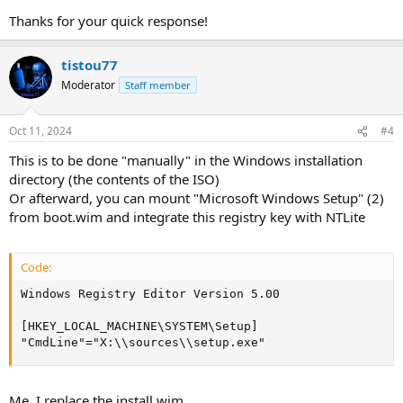
Thanks for your quick response!
tistou77
Moderator
Staff member
Oct 11, 2024
#4
This is to be done "manually" in the Windows installation
directory (the contents of the ISO)
Or afterward, you can mount "Microsoft Windows Setup" (2)
from boot.wim and integrate this registry key with NTLite
Code:
Windows Registry Editor Version 5.00

[HKEY_LOCAL_MACHINE\SYSTEM\Setup]

"CmdLine"="X:\\sources\\setup.exe"
Me, I replace the install.wim