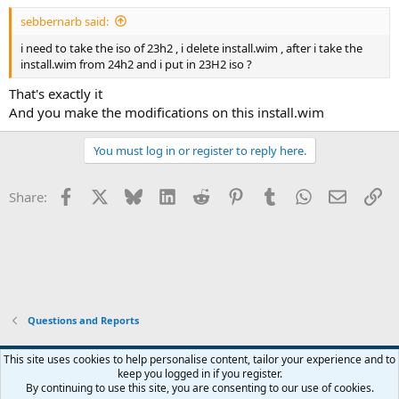
sebbernarb said:
i need to take the iso of 23h2 , i delete install.wim , after i take the
install.wim from 24h2 and i put in 23H2 iso ?
That's exactly it
And you make the modifications on this install.wim
You must log in or register to reply here.
Facebook
X
Bluesky
LinkedIn
Reddit
Pinterest
Tumblr
WhatsApp
Email
Li
Share:
Questions and Reports
This site uses cookies to help personalise content, tailor your experience and to
keep you logged in if you register.
Contact us
Terms and rules
Privacy policy
Help
Home
R
By continuing to use this site, you are consenting to our use of cookies.
S